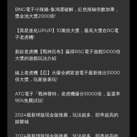
BNG電子小辣嬌-集鴻運破解，紅色辣椒倍數加乘，
獎金池大獎2000倍!
【異星進化UPUP】10萬倍大獎，最高大獎在RG電
子老虎機!
新款老虎機【戰神呂布】贏得RSG電子遊戲51000倍
大獎的遊戲玩法介紹
線上老虎機【忍】火爆全網富遊電子最新推出51000
倍大獎，玩家搶著玩!
ATG電子「戰神賽特」老虎機爆分51000倍，返還率
95%免費試玩!
2024最新球版現金版推薦，玩法超多、賠率超高的
娛樂城
2024最新球版現金版推薦，玩法超多、賠率超高的