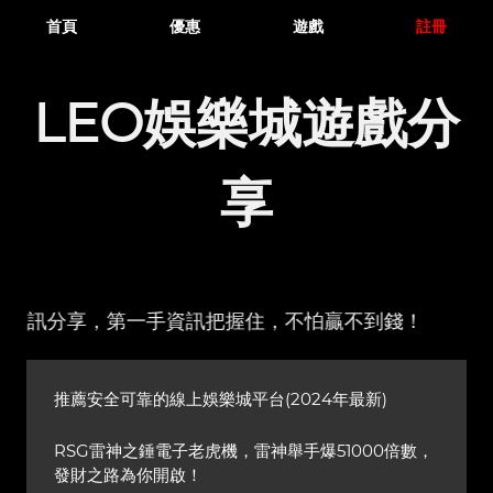
首頁
優惠
遊戲
註冊
LEO娛樂城遊戲分
享
最多娛樂城資訊分享，第一手資訊把握住，不怕贏不到錢！！
推薦安全可靠的線上娛樂城平台(2024年最新)
RSG雷神之錘電子老虎機，雷神舉手爆51000倍數，
發財之路為你開啟！