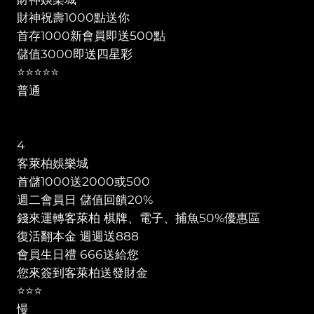
財神祝壽1000點送你
首存1000新會員即送500點
儲值3000即送四星彩
⭐⭐⭐⭐⭐
普通
4
客萊柏娛樂城
首儲1000送2000或500
週二會員日 儲值回饋20%
錢來運轉客萊柏 棋牌、電子、捕魚50%優惠區
復活翻本金 週週送888
會員生日禮 666送給您
您來簽到客萊柏送發財金
⭐⭐⭐
慢