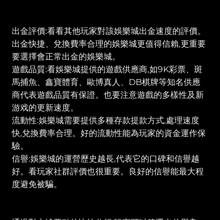
出金評價:看看其他玩家對該娛樂城出金速度的評價。
出金快捷、兌換費率合理的娛樂城更值得信賴,更重要
要選擇會正常出金的娛樂城。
遊戲品質:看娛樂城提供的遊戲供應商,如9K彩票、斑
馬捕魚、鑫寶體育、歐博真人、DB棋牌等知名供應
商代表遊戲品質有保證。也要注意遊戲的多樣性及新
游戏的更新速度。
流動性:娛樂城需要提供多種存款提款方式,處理速度
快,兌換費率合理。好的流動性能為玩家的資金運作保
驗。
信譽:娛樂城的運營歷史越長,代表它的口碑和信譽越
好。看玩家社群評價也很重要。良好的信譽能最大程
度避免被騙。