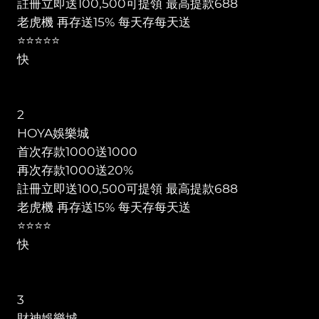
註冊立即送100,500可提領 最高提款688
老虎機 再存送15% 每天存每天送
⭐⭐⭐⭐⭐
快
2
HOYA娛樂城
首次存款1000送1000
再次存款1000送20%
註冊立即送100,500可提領 最高提款688
老虎機 再存送15% 每天存每天送
⭐⭐⭐⭐
快
3
財神娛樂城