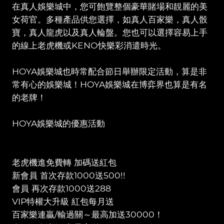
在真人娛樂城中，您可飽覽整個豪華賭場和靚麗的美
女荷官。多種產品供您選擇，如真人百家樂，真人骰
寶，真人龍虎以及真人輪盤。您也可以選擇容易上手
的線上老虎機或KENO快樂彩消遣時光。
HOYA娛樂城也時常配合節日舉辦限定活動，算是非
常有心的娛樂城！HOYA娛樂城在博弈界也算是有名
的老牌！
HOYA娛樂城的優惠活動
老虎機進免費轉 加碼送紅包
新會員 首次存款1000送500!!
會員 再次存款1000送288
VIP特權大升級 紅包每月送
百家樂連贏/輸過關～最高加送30000！