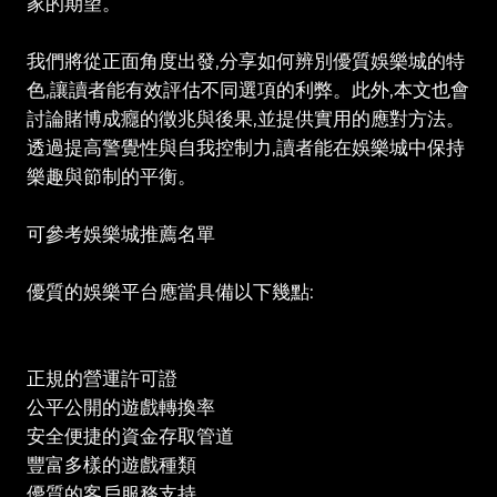
家的期望。
我們將從正面角度出發,分享如何辨別優質娛樂城的特
色,讓讀者能有效評估不同選項的利弊。此外,本文也會
討論賭博成癮的徵兆與後果,並提供實用的應對方法。
透過提高警覺性與自我控制力,讀者能在娛樂城中保持
樂趣與節制的平衡。
可參考娛樂城推薦名單
優質的娛樂平台應當具備以下幾點:
正規的營運許可證
公平公開的遊戲轉換率
安全便捷的資金存取管道
豐富多樣的遊戲種類
優質的客戶服務支持