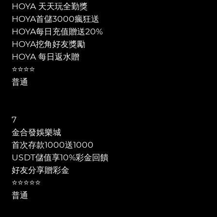
HOYA 天天玩全勤獎
HOYA首儲3000瘋狂送
HOYA每日充值贈送20%
HOYA挖角好友獎勵
HOYA 每日返水贈
⭐⭐⭐⭐
普通
7
金合發娛樂城
首次存款1000送1000
USDT儲值享10%彩金回饋
好友分享贈彩金
⭐⭐⭐⭐⭐
普通