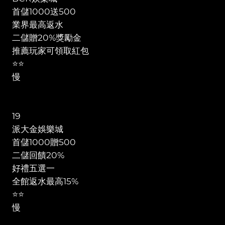
首儲1000送500
業界最高返水
二儲贈20%獎勵金
推薦玩家可領取紅包
⭐⭐
慢
19
派大金娛樂城
首儲1000贈500
二儲回饋20%
好禮五選一
全館返水最高15%
⭐⭐
慢