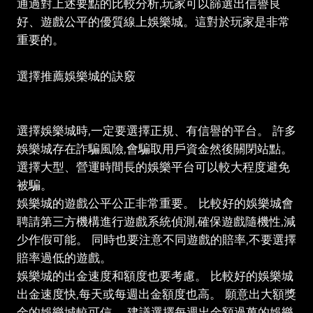
通過對上述要點的比較分析,玩家可以篩選出信譽良
好、遊戲公平的優質線上娛樂城。這對於玩家是非常
重要的。
選擇推薦娛樂城的訣竅
選擇娛樂城時,一定要選擇正規、有信譽的平台。 許多
娛樂城存在詐騙風險,會騙取用戶資金然後關閉站點。
選擇大型、營運時間長的娛樂平台可以較大程度避免
被騙。
娛樂城的遊戲公平公正非常重要。 比較好的娛樂城會
聘請第三方機構進行遊戲系統偵測,確保遊戲隨機性,減
少作假可能。 同時也要注意不同遊戲的賠率,不要選擇
賠率過低的遊戲。
娛樂城的出金速度和額度也要考慮。 比較好的娛樂城
出金速度快,每天或每週出金額度也高。 願意出大額獎
金的娛樂城較可信。 建議選擇每週出金額過萬的娛樂