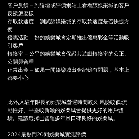
客戶反饋 – 到論壇或評價網站上看看該娛樂城的客戶
反饋怎麼樣
存取款速度 – 測試該娛樂城的存取款速度是否快捷方
便
優惠活動 – 好的娛樂城會定期推出優惠彩金等活動吸
引客戶
轉換率 – 公平的娛樂城會保證其遊戲轉換率的公正、
公開與合理
正常出金 – 如果一間娛樂城出金紀錄有問題，基本上
都要小心
此外,入駐年限長的娛樂城營運時間較久,風險較低;流
動性好、平臺較新穎的娛樂城會提供更好的用戶體
驗。建議選擇已營運多年且口碑良好的娛樂城。
2024最熱門20間娛樂城實測評價