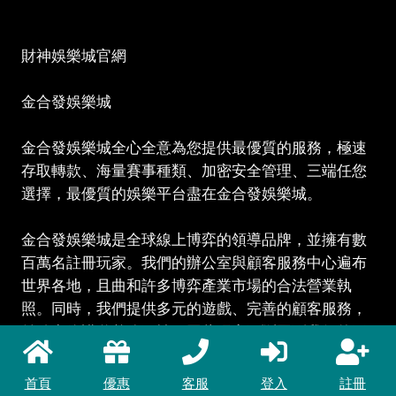
財神娛樂城官網
金合發娛樂城
金合發娛樂城全心全意為您提供最優質的服務，極速
存取轉款、海量賽事種類、加密安全管理、三端任您
選擇，最優質的娛樂平台盡在金合發娛樂城。
金合發娛樂城是全球線上博弈的領導品牌，並擁有數
百萬名註冊玩家。我們的辦公室與顧客服務中心遍布
世界各地，且曲和許多博弈產業市場的合法營業執
照。同時，我們提供多元的遊戲、完善的顧客服務，
並致力維護遊戲公正性，因此玩家不斷回到我們的平
台，我們提供多樣的賽事、遊戲，包括運動博彩、電
競、真人Casino、電子遊戲；每種遊戲也都有不同的
首頁
優惠
客服
登入
註冊