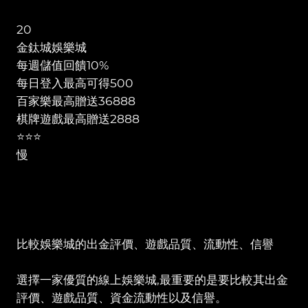
20
金鈦城娛樂城
每週儲值回饋10%
每日登入最高可得500
百家樂最高贈送36888
棋牌遊戲最高贈送2888
⭐⭐⭐
慢
比較娛樂城的出金評價、遊戲品質、流動性、信譽
選擇一家優質的線上娛樂城,最重要的是要比較其出金
評價、遊戲品質、資金流動性以及信譽。