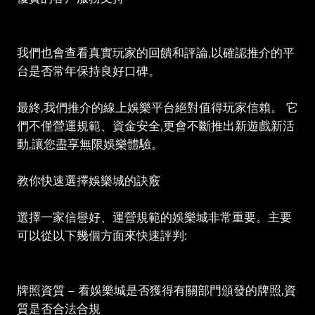
我們也會查看真實玩家的回饋和評論,以確認推介的平
台是否常年保持良好口碑。
最終,我們推介的線上娛樂平台絕對值得玩家信賴。 它
們不僅營運規範、資金安全,更會不斷推出新遊戲新活
動,讓您盡享無限娛樂體驗。
教你快速選擇娛樂城的訣竅
選擇一家信譽好、運營規範的娛樂城非常重要。主要
可以從以下幾個方面來快速評判:
牌照資質 – 看娛樂城是否獲得有關部門頒發的牌照,資
質是否合法合規