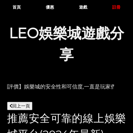
首頁
優惠
遊戲
註冊
LEO娛樂城遊戲分
享
城實測評價】娛樂城的安全性和可信度,一直是玩家們最為關
回上一頁
推薦安全可靠的線上娛樂